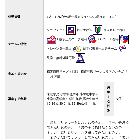
指導者数
7人 ( 内JFA公認指導者ライセンス保持者： 4人 )
クラブチーム
初心者歓迎
補欠ゼロで活動
C級以上のコーチ在籍
GKコーチ在籍
チームの特徴
トレセン選手輩出
日本代表選手出身チーム
見学・無料体験可能
都道府県リーグ（1部）,都道府県リーグより下のカテゴリ
参加する大会
ー,その他
募
集
未就学児,小学校低学年,小学校中学年,
す
募集する年齢
小学校高学年,中学生年代,高校生年代,
女子
る
19-29歳,30-34歳,35-39歳,40-44歳
性
別
「楽しくサッカーをしたい女の子」、「ゴールを決め
てみたい女の子」、「男の子に負けたくない女の
子」、「思い切りボールを蹴ってみたい女の子」、
「女の子だけでサッカーしてみたい女の子」、「思い