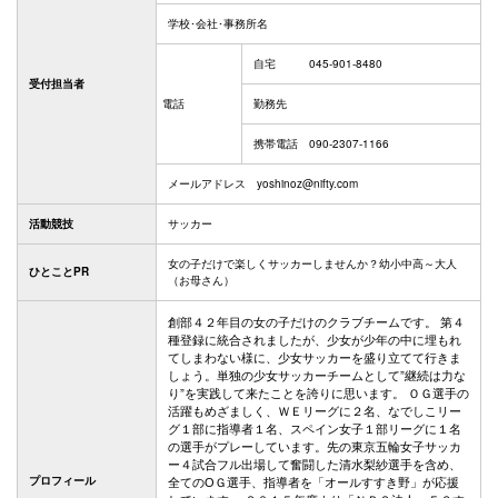
学校･会社･事務所名
自宅 045-901-8480
受付担当者
電話
勤務先
携帯電話 090-2307-1166
メールアドレス yoshinoz@nifty.com
活動競技
サッカー
女の子だけで楽しくサッカーしませんか？幼小中高～大人
ひとことPR
（お母さん）
創部４２年目の女の子だけのクラブチームです。 第４
種登録に統合されましたが、少女が少年の中に埋もれ
てしまわない様に、少女サッカーを盛り立てて行きま
しょう。単独の少女サッカーチームとして”継続は力な
り”を実践して来たことを誇りに思います。 ＯＧ選手の
活躍もめざましく、ＷＥリーグに２名、なでしこリー
グ１部に指導者１名、スペイン女子１部リーグに１名
の選手がプレーしています。先の東京五輪女子サッカ
ー４試合フル出場して奮闘した清水梨紗選手を含め、
プロフィール
全てのОＧ選手、指導者を「オールすすき野」が応援