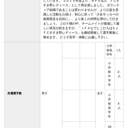
しています。 ２０１５年度より「ＮＰＯ法人 ＦＣす
すき野レディース」として再出発しました。 ボランテ
ィア組織であることは変わりませんが、より公益を意
識した活動を心掛け、初心に戻って「少女サッカーの
振興普及を目的に」、より多くの仲間を増やして行き
ましょう。 コロナ禍の中、チームメイトが激減して厳
しい状況が続きますが、「ＪＦＡなでしこひろばｂｙ
ＦＣすすき野レディース」を継続開催して選手募集に
努めます。 どうぞ見学・体験にお越し下さい。
小学
校低
1人
学年
小
学
校
2
中
人
学
年
所属選手数
男子
女子
小
学
校
3
高
人
学
年
35