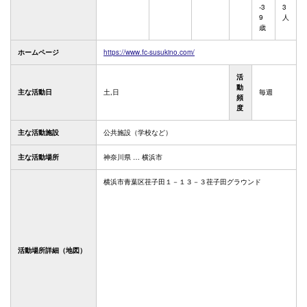
-3
3
9
人
歳
ホームページ
https://www.fc-susukino.com/
活
動
主な活動日
土,日
毎週
頻
度
主な活動施設
公共施設（学校など）
主な活動場所
神奈川県 … 横浜市
横浜市青葉区荏子田１－１３－３荏子田グラウンド
活動場所詳細（地図）